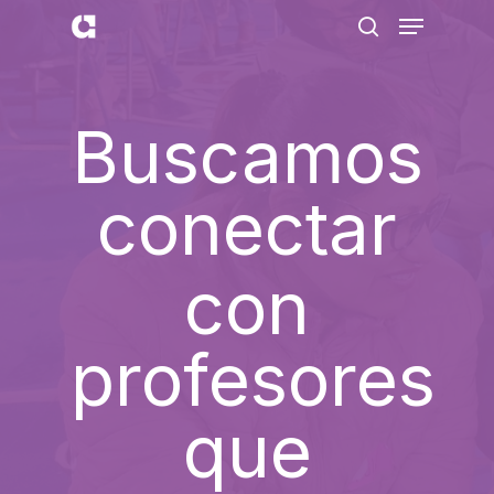
Skip
Menu
to
search
main
content
Buscamos
conectar
con
profesores
que