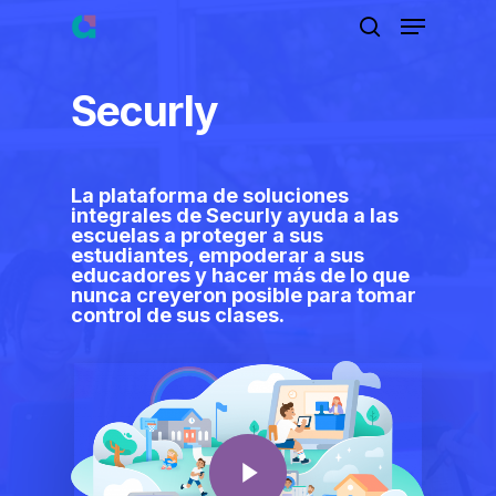
Skip
Menu
to
search
main
content
Securly
La plataforma de soluciones
integrales de Securly ayuda a las
escuelas a proteger a sus
estudiantes, empoderar a sus
educadores y hacer más de lo que
nunca creyeron posible para tomar
control de sus clases.
Play Video